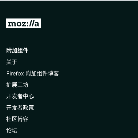
无
评
分
转
至
M
o
附加组件
z
关于
i
l
Firefox 附加组件博客
l
扩展工坊
a
开发者中心
主
页
开发者政策
社区博客
论坛