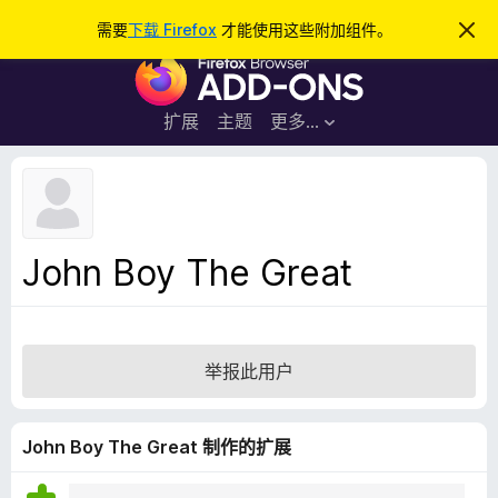
搜
登录
需要
下载 Firefox
才能使用这些附加组件。
忽
略
索
F
此
通
i
知
r
扩展
主题
更多…
e
f
o
x
浏
John Boy The Great
览
器
附
加
举报此用户
组
件
John Boy The Great 制作的扩展