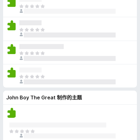
无
目
评
前
分
尚
无
目
评
前
分
尚
无
目
评
前
分
尚
无
目
评
前
分
尚
John Boy The Great 制作的主题
无
评
分
目
前