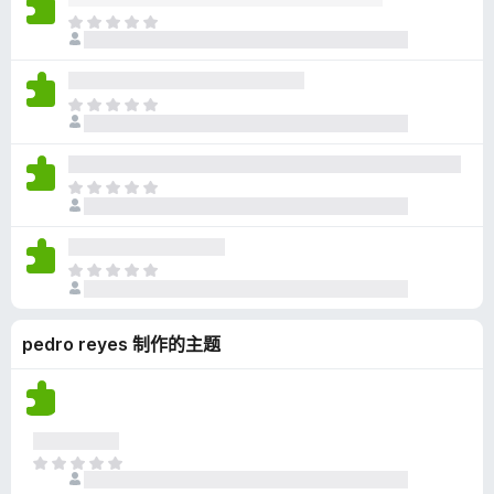
无
目
评
前
分
尚
无
目
评
前
分
尚
无
目
评
前
分
尚
无
目
评
前
分
尚
pedro reyes 制作的主题
无
评
分
目
前