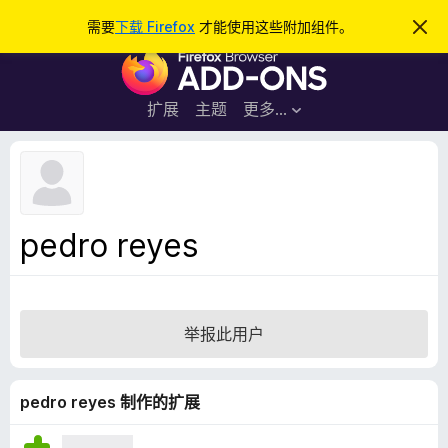
搜
登录
需要
下载 Firefox
才能使用这些附加组件。
忽
略
索
F
此
通
i
知
r
扩展
主题
更多…
e
f
o
x
浏
pedro reyes
览
器
附
加
举报此用户
组
件
pedro reyes 制作的扩展