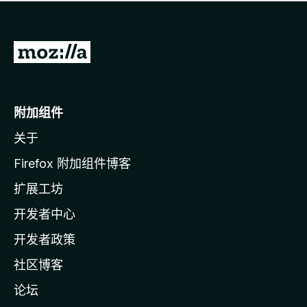
无
评
分
转
至
M
o
附加组件
z
关于
i
l
Firefox 附加组件博客
l
扩展工坊
a
开发者中心
主
页
开发者政策
社区博客
论坛