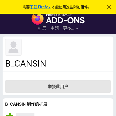
搜
登录
需要
下载 Firefox
才能使用这些附加组件。
忽
略
索
F
此
通
i
知
r
扩展
主题
更多…
e
f
o
x
浏
B_CANSIN
览
器
附
加
举报此用户
组
件
B_CANSIN 制作的扩展