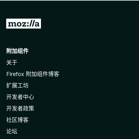
无
评
分
转
至
M
o
附加组件
z
关于
i
l
Firefox 附加组件博客
l
扩展工坊
a
开发者中心
主
页
开发者政策
社区博客
论坛