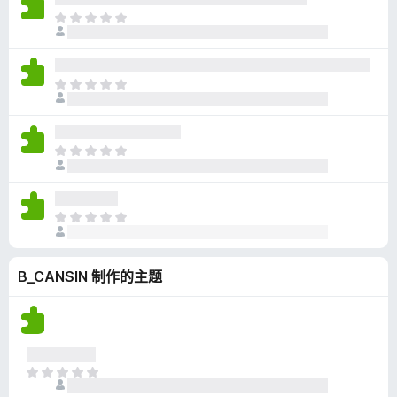
无
目
评
前
分
尚
无
目
评
前
分
尚
无
目
评
前
分
尚
无
目
评
前
分
尚
B_CANSIN 制作的主题
无
评
分
目
前