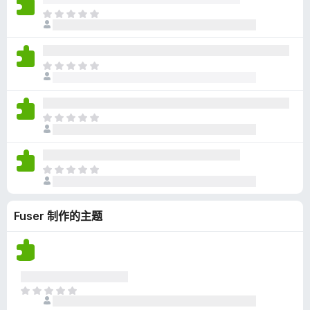
无
目
评
前
分
尚
无
目
评
前
分
尚
无
目
评
前
分
尚
无
目
评
前
分
尚
Fuser 制作的主题
无
评
分
目
前