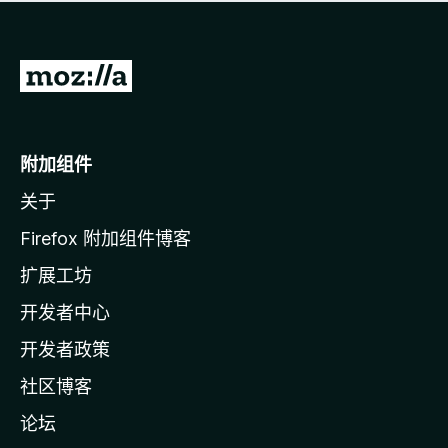
无
评
分
转
至
M
o
附加组件
z
关于
i
l
Firefox 附加组件博客
l
扩展工坊
a
开发者中心
主
页
开发者政策
社区博客
论坛