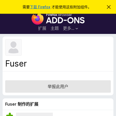
搜
登录
需要
下载 Firefox
才能使用这些附加组件。
忽
略
索
F
此
通
i
知
r
扩展
主题
更多…
e
f
o
x
浏
Fuser
览
器
附
加
举报此用户
组
件
Fuser 制作的扩展