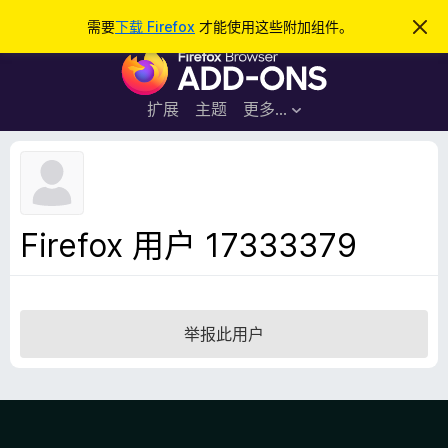
搜
登录
需要
下载 Firefox
才能使用这些附加组件。
忽
略
索
F
此
通
i
知
r
扩展
主题
更多…
e
f
o
x
浏
Firefox 用户 17333379
览
器
附
加
举报此用户
组
件