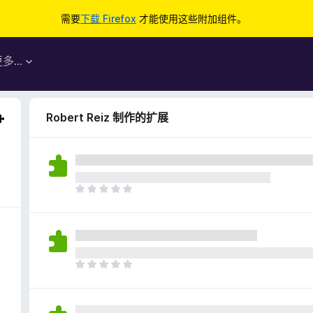
需要
下载 Firefox
才能使用这些附加组件。
更多…
Robert Reiz 制作的扩展
目
前
尚
无
评
分
目
前
尚
无