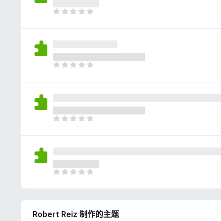
评
分
目
前
尚
无
评
分
目
前
尚
无
评
分
目
前
尚
无
评
分
目
前
尚
无
Robert Reiz 制作的主题
评