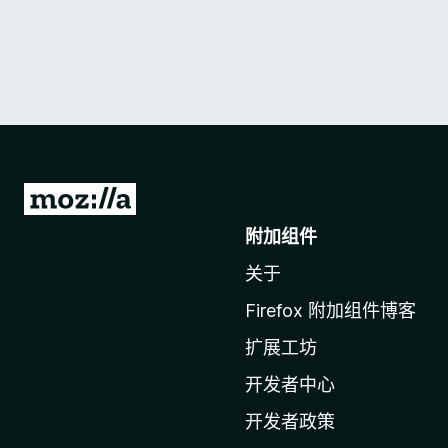
转
至
附加组件
M
关于
o
z
Firefox 附加组件博客
i
扩展工坊
l
l
开发者中心
a
开发者政策
主