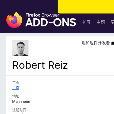
F
i
扩展
主题
r
e
f
附加组件开发者
o
x
浏
Robert Reiz
览
器
附
加
主页
组
主页
件
地址
Mannheim
注册时间