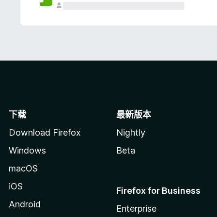
下载
最新版本
Download Firefox
Nightly
Windows
Beta
macOS
iOS
Firefox for Business
Android
Enterprise