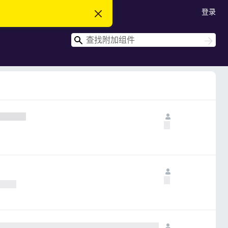
登录
忽
略
此
搜
通
搜
知
索
索