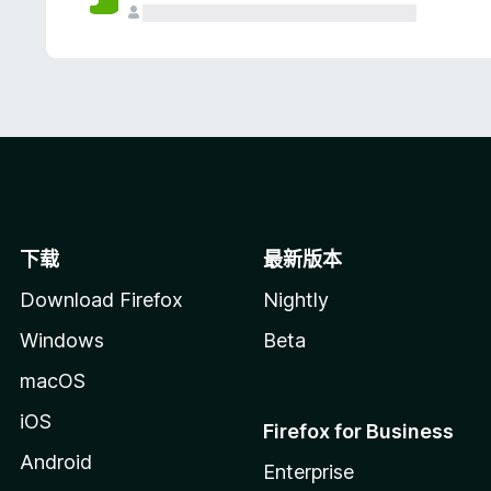
下载
最新版本
Download Firefox
Nightly
Windows
Beta
macOS
iOS
Firefox for Business
Android
Enterprise