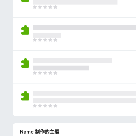
评
分
目
前
尚
无
评
分
目
前
尚
无
评
分
目
前
尚
无
评
分
目
前
尚
无
Name 制作的主题
评