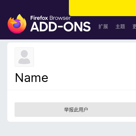
F
i
扩展
主题
r
e
f
o
x
浏
Name
览
器
附
加
组
举报此用户
件