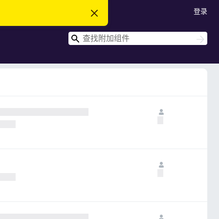
登录
忽
略
此
搜
通
搜
知
索
索