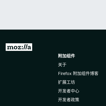
转
至
附加组件
M
关于
o
z
Firefox 附加组件博客
i
扩展工坊
l
l
开发者中心
a
开发者政策
主