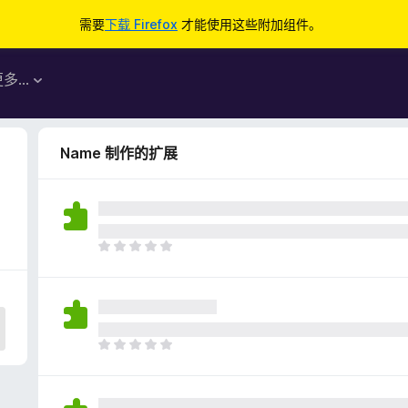
需要
下载 Firefox
才能使用这些附加组件。
更多…
Name 制作的扩展
目
前
尚
无
评
分
目
前
尚
无