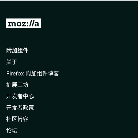
无
评
分
转
至
M
o
附加组件
z
关于
i
l
Firefox 附加组件博客
l
扩展工坊
a
开发者中心
主
页
开发者政策
社区博客
论坛