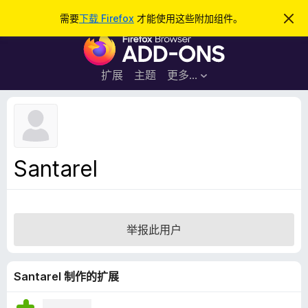
搜
登录
需要
下载 Firefox
才能使用这些附加组件。
忽
略
索
F
此
通
i
知
r
扩展
主题
更多…
e
f
o
x
浏
Santarel
览
器
附
加
举报此用户
组
件
Santarel 制作的扩展