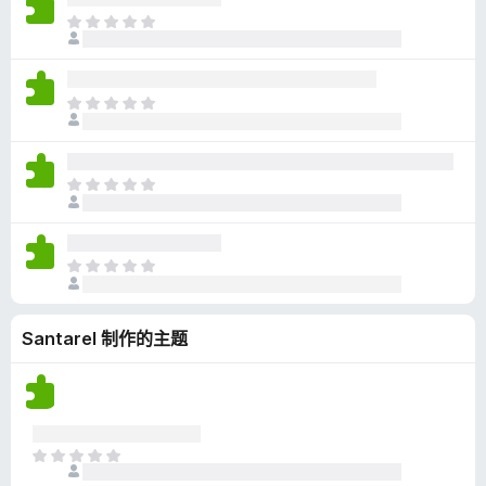
无
目
评
前
分
尚
无
目
评
前
分
尚
无
目
评
前
分
尚
无
目
评
前
分
尚
Santarel 制作的主题
无
评
分
目
前