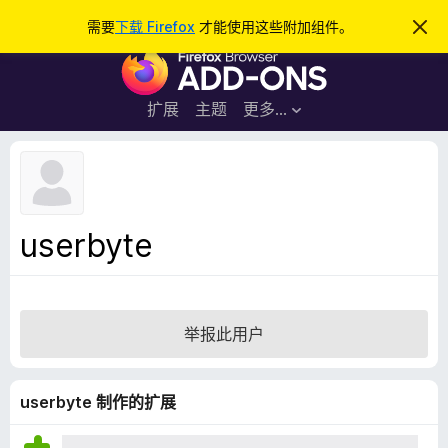
搜
登录
需要
下载 Firefox
才能使用这些附加组件。
忽
略
索
F
此
通
i
知
r
扩展
主题
更多…
e
f
o
x
浏
userbyte
览
器
附
加
举报此用户
组
件
userbyte 制作的扩展