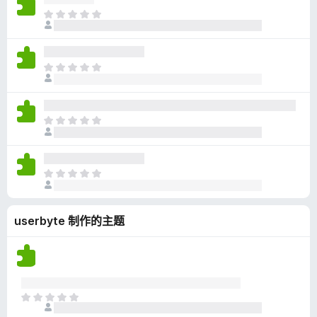
无
目
评
前
分
尚
无
目
评
前
分
尚
无
目
评
前
分
尚
无
目
评
前
分
尚
userbyte 制作的主题
无
评
分
目
前