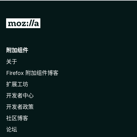
无
评
分
转
至
M
o
附加组件
z
关于
i
l
Firefox 附加组件博客
l
扩展工坊
a
开发者中心
主
页
开发者政策
社区博客
论坛