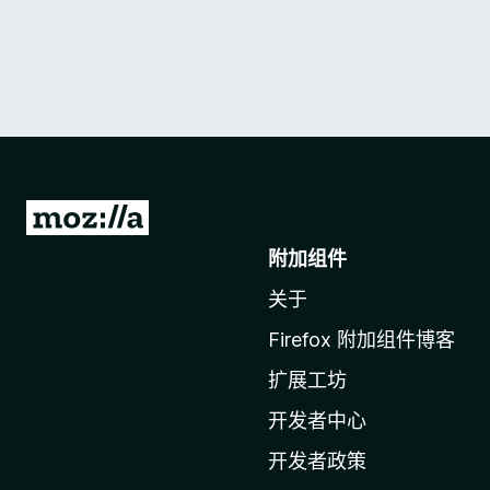
转
至
附加组件
M
关于
o
z
Firefox 附加组件博客
i
扩展工坊
l
l
开发者中心
a
开发者政策
主