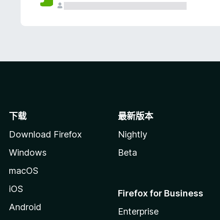
下载
最新版本
Download Firefox
Nightly
Windows
Beta
macOS
iOS
Firefox for Business
Android
Enterprise