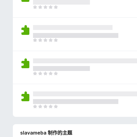
评
分
目
前
尚
无
评
分
目
前
尚
无
评
分
目
前
尚
无
评
分
目
前
尚
无
slavameba 制作的主题
评