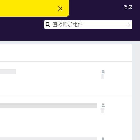
登录
忽
略
此
搜
通
搜
知
索
索