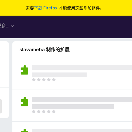
需要
下载 Firefox
才能使用这些附加组件。
更多…
slavameba 制作的扩展
目
前
尚
无
评
分
目
前
尚
无