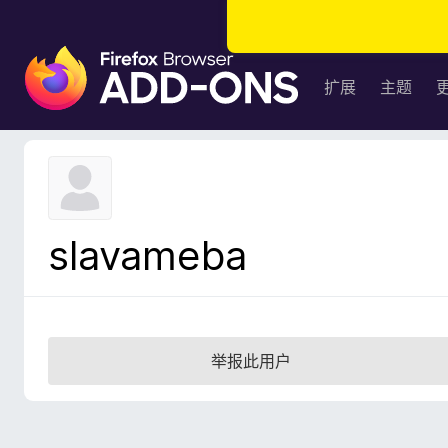
F
i
扩展
主题
r
e
f
o
x
浏
slavameba
览
器
附
加
组
举报此用户
件