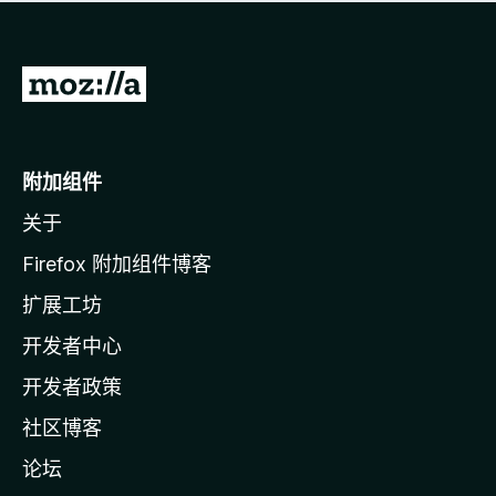
无
评
分
转
至
M
o
附加组件
z
关于
i
l
Firefox 附加组件博客
l
扩展工坊
a
开发者中心
主
页
开发者政策
社区博客
论坛