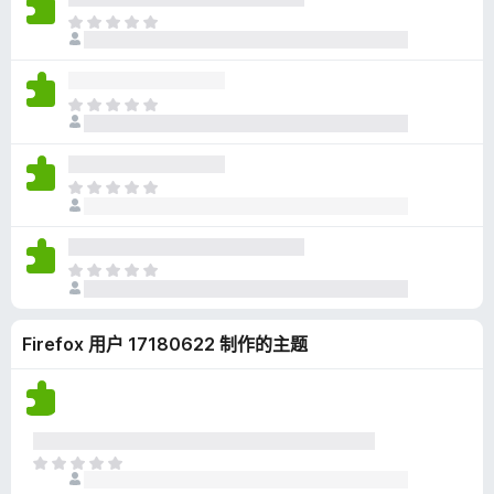
无
目
评
前
分
尚
无
目
评
前
分
尚
无
目
评
前
分
尚
无
目
评
前
分
尚
Firefox 用户 17180622 制作的主题
无
评
分
目
前