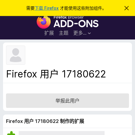
搜
登录
需要
下载 Firefox
才能使用这些附加组件。
忽
略
索
F
此
通
i
知
r
扩展
主题
更多…
e
f
o
x
浏
Firefox 用户 17180622
览
器
附
加
举报此用户
组
件
Firefox 用户 17180622 制作的扩展