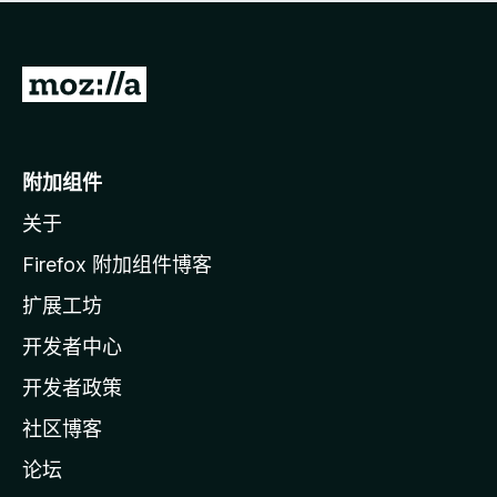
无
评
分
转
至
M
o
附加组件
z
关于
i
l
Firefox 附加组件博客
l
扩展工坊
a
开发者中心
主
页
开发者政策
社区博客
论坛