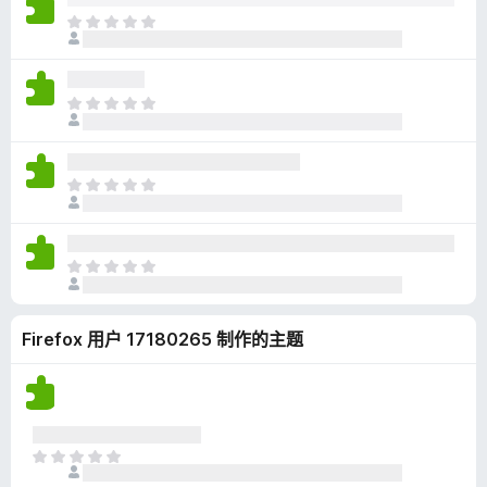
无
目
评
前
分
尚
无
目
评
前
分
尚
无
目
评
前
分
尚
无
目
评
前
分
尚
Firefox 用户 17180265 制作的主题
无
评
分
目
前