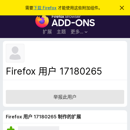
搜
登录
需要
下载 Firefox
才能使用这些附加组件。
忽
略
索
F
此
通
i
知
r
扩展
主题
更多…
e
f
o
x
浏
Firefox 用户 17180265
览
器
附
加
举报此用户
组
件
Firefox 用户 17180265 制作的扩展