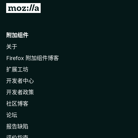
转
至
M
o
附加组件
z
关于
i
l
Firefox 附加组件博客
l
扩展工坊
a
开发者中心
主
页
开发者政策
社区博客
论坛
报告缺陷
评价指南