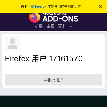
搜
登录
需要
下载 Firefox
才能使用这些附加组件。
忽
略
索
F
此
通
i
知
r
扩展
主题
更多…
e
f
o
x
浏
Firefox 用户 17161570
览
器
附
加
举报此用户
组
件