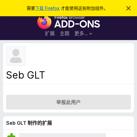
搜
登录
需要
下载 Firefox
才能使用这些附加组件。
忽
略
索
F
此
通
i
知
r
扩展
主题
更多…
e
f
o
x
浏
Seb GLT
览
器
附
加
举报此用户
组
件
Seb GLT 制作的扩展