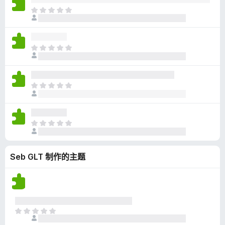
无
目
评
前
分
尚
无
目
评
前
分
尚
无
目
评
前
分
尚
无
目
评
前
分
尚
Seb GLT 制作的主题
无
评
分
目
前