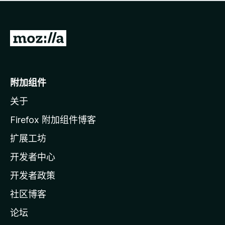
无
评
分
转
至
M
o
附加组件
z
关于
i
l
Firefox 附加组件博客
l
扩展工坊
a
开发者中心
主
页
开发者政策
社区博客
论坛