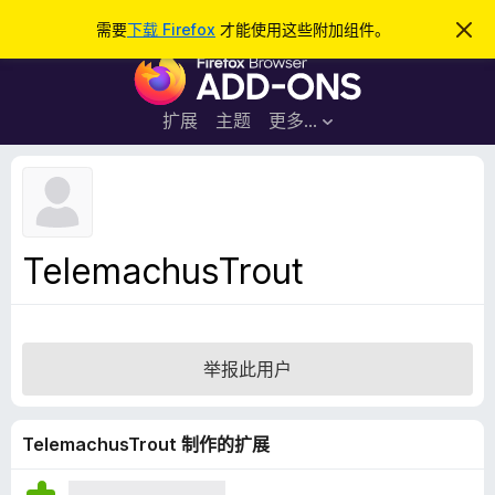
搜
登录
需要
下载 Firefox
才能使用这些附加组件。
忽
略
索
F
此
通
i
知
r
扩展
主题
更多…
e
f
o
x
浏
TelemachusTrout
览
器
附
加
举报此用户
组
件
TelemachusTrout 制作的扩展