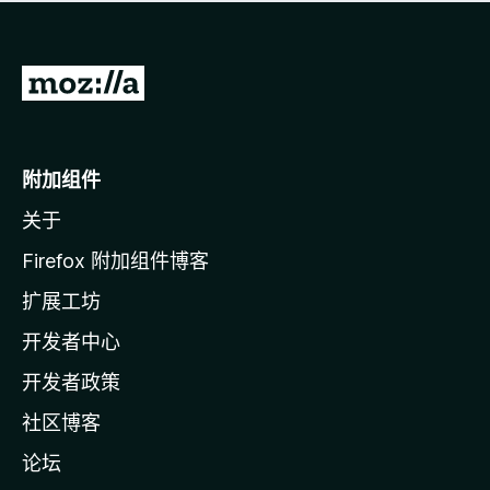
无
评
分
转
至
M
o
附加组件
z
关于
i
l
Firefox 附加组件博客
l
扩展工坊
a
开发者中心
主
页
开发者政策
社区博客
论坛