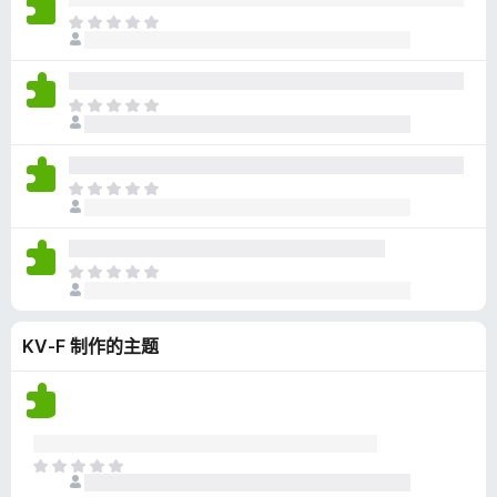
无
目
评
前
分
尚
无
目
评
前
分
尚
无
目
评
前
分
尚
无
目
评
前
分
尚
KV-F 制作的主题
无
评
分
目
前