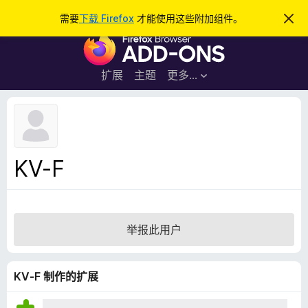
搜
登录
需要
下载 Firefox
才能使用这些附加组件。
忽
略
索
F
此
通
i
知
r
扩展
主题
更多…
e
f
o
x
浏
KV-F
览
器
附
加
举报此用户
组
件
KV-F 制作的扩展