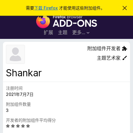
搜
登录
需要
下载 Firefox
才能使用这些附加组件。
忽
略
索
F
此
通
i
知
r
扩展
主题
更多…
e
f
附加组件开发者
o
主题艺术家
x
浏
Shankar
览
器
注册时间
附
2021年7月7日
加
组
附加组件数量
件
3
开发者的附加组件平均得分
评
分