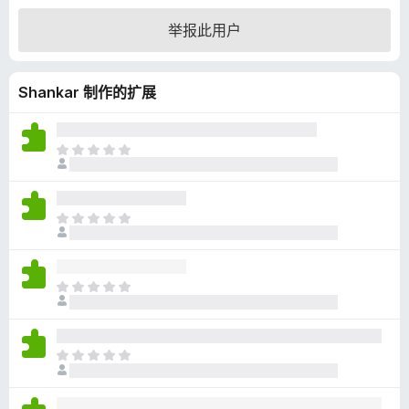
5
举报此用户
/
5
Shankar 制作的扩展
目
前
尚
无
目
评
前
分
尚
无
目
评
前
分
尚
无
目
评
前
分
尚