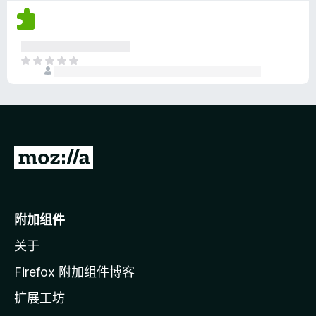
尚
无
评
分
目
前
尚
无
评
分
转
至
M
o
附加组件
z
关于
i
l
Firefox 附加组件博客
l
扩展工坊
a