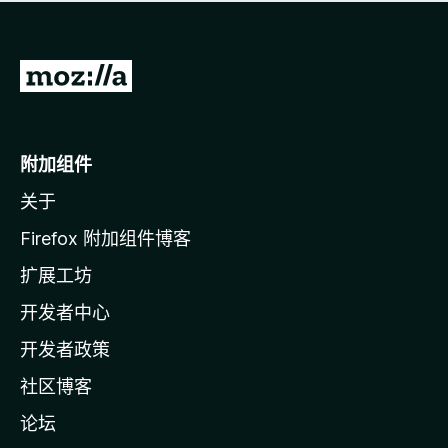
无
评
分
转
至
M
o
附加组件
z
关于
i
l
Firefox 附加组件博客
l
扩展工坊
a
开发者中心
主
页
开发者政策
社区博客
论坛