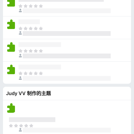
无
目
评
前
分
尚
无
目
评
前
分
尚
无
目
评
前
分
尚
无
目
评
前
分
尚
Judy VV 制作的主题
无
评
分
目
前