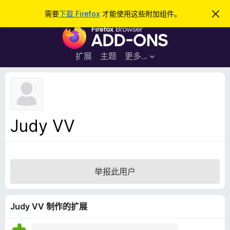
搜
登录
需要
下载 Firefox
才能使用这些附加组件。
忽
略
索
F
此
通
i
知
r
扩展
主题
更多…
e
f
o
x
浏
Judy VV
览
器
附
加
举报此用户
组
件
Judy VV 制作的扩展