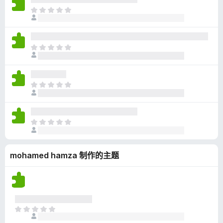
无
目
评
前
分
尚
无
目
评
前
分
尚
无
目
评
前
分
尚
无
目
评
前
分
尚
mohamed hamza 制作的主题
无
评
分
目
前