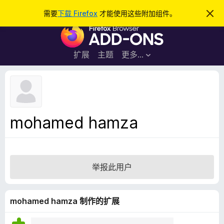
搜
登录
需要
下载 Firefox
才能使用这些附加组件。
忽
略
索
F
此
通
i
知
r
扩展
主题
更多…
e
f
o
x
浏
mohamed hamza
览
器
附
加
举报此用户
组
件
mohamed hamza 制作的扩展