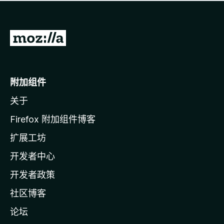
无
评
分
转
至
M
o
附加组件
z
关于
i
l
Firefox 附加组件博客
l
扩展工坊
a
开发者中心
主
页
开发者政策
社区博客
论坛