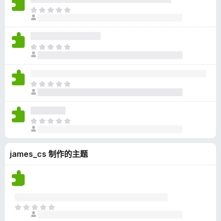
无
目
评
前
分
尚
无
目
评
前
分
尚
无
目
评
前
分
尚
无
目
评
前
分
尚
james_cs 制作的主题
无
评
分
目
前