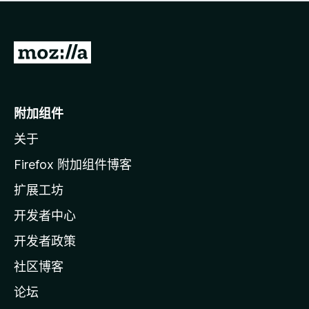
无
评
分
转
至
M
o
附加组件
z
关于
i
l
Firefox 附加组件博客
l
扩展工坊
a
开发者中心
主
页
开发者政策
社区博客
论坛