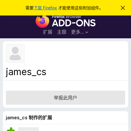
搜
登录
需要
下载 Firefox
才能使用这些附加组件。
忽
略
索
F
此
通
i
知
r
扩展
主题
更多…
e
f
o
x
浏
james_cs
览
器
附
加
举报此用户
组
件
james_cs 制作的扩展