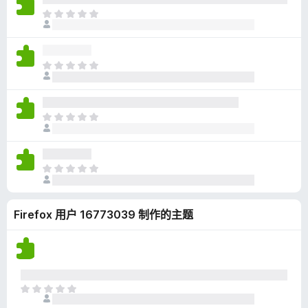
无
目
评
前
分
尚
无
目
评
前
分
尚
无
目
评
前
分
尚
无
目
评
前
分
尚
Firefox 用户 16773039 制作的主题
无
评
分
目
前