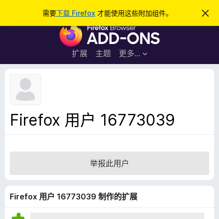
搜
登录
需要
下载 Firefox
才能使用这些附加组件。
忽
略
索
F
此
通
i
知
r
扩展
主题
更多…
e
f
o
x
浏
Firefox 用户 16773039
览
器
附
加
举报此用户
组
件
Firefox 用户 16773039 制作的扩展