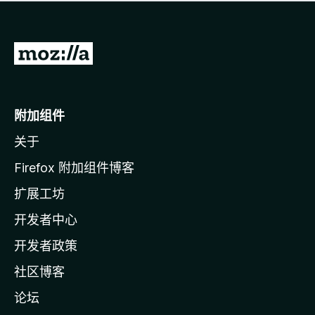
无
评
分
转
至
M
o
附加组件
z
关于
i
l
Firefox 附加组件博客
l
扩展工坊
a
开发者中心
主
页
开发者政策
社区博客
论坛