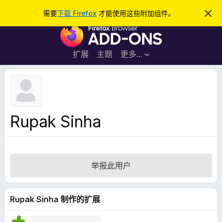
搜
登录
需要
下载 Firefox
才能使用这些附加组件。
忽
略
索
F
此
通
i
知
r
扩展
主题
更多…
e
f
o
x
浏
Rupak Sinha
览
器
附
加
举报此用户
组
件
Rupak Sinha 制作的扩展