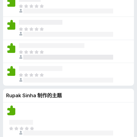
无
目
评
前
分
尚
无
目
评
前
分
尚
无
目
评
前
分
尚
无
目
评
前
分
尚
Rupak Sinha 制作的主题
无
评
分
目
前