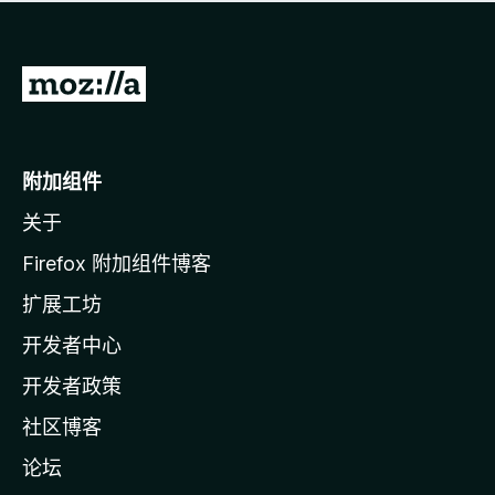
无
评
分
转
至
M
o
附加组件
z
关于
i
l
Firefox 附加组件博客
l
扩展工坊
a
开发者中心
主
页
开发者政策
社区博客
论坛