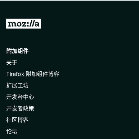
无
评
分
转
至
M
o
附加组件
z
关于
i
l
Firefox 附加组件博客
l
扩展工坊
a
开发者中心
主
页
开发者政策
社区博客
论坛