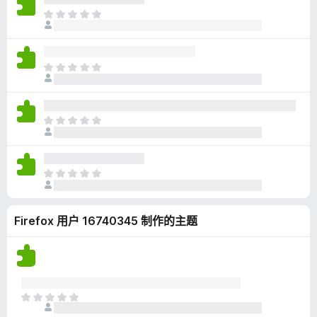
无
目
评
前
分
尚
无
目
评
前
分
尚
无
目
评
前
分
尚
无
目
评
前
分
尚
Firefox 用户 16740345 制作的主题
无
评
分
目
前