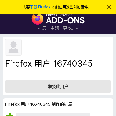
搜
登录
需要
下载 Firefox
才能使用这些附加组件。
忽
略
索
F
此
通
i
知
r
扩展
主题
更多…
e
f
o
x
浏
Firefox 用户 16740345
览
器
附
加
举报此用户
组
件
Firefox 用户 16740345 制作的扩展