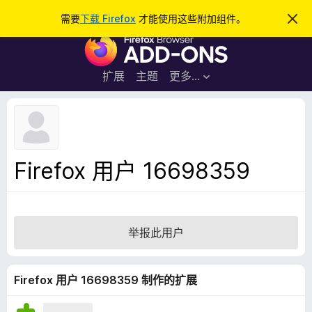
搜
登录
需要
下载 Firefox
才能使用这些附加组件。
忽
略
索
F
此
通
i
知
r
扩展
主题
更多…
e
f
o
x
浏
Firefox 用户 16698359
览
器
附
加
举报此用户
组
件
Firefox 用户 16698359 制作的扩展