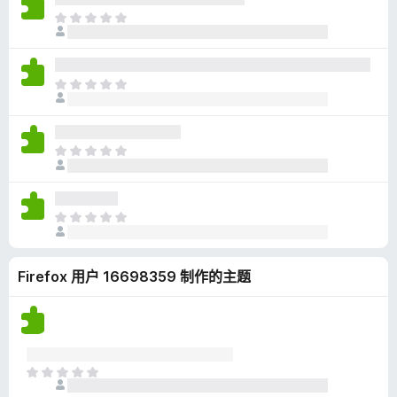
无
目
评
前
分
尚
无
目
评
前
分
尚
无
目
评
前
分
尚
无
目
评
前
分
尚
Firefox 用户 16698359 制作的主题
无
评
分
目
前