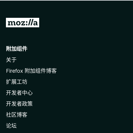
无
评
分
转
至
M
o
附加组件
z
关于
i
l
Firefox 附加组件博客
l
扩展工坊
a
开发者中心
主
页
开发者政策
社区博客
论坛