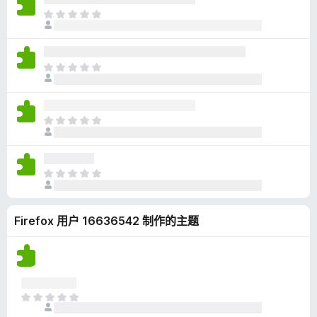
无
目
评
前
分
尚
无
目
评
前
分
尚
无
目
评
前
分
尚
无
目
评
前
分
尚
Firefox 用户 16636542 制作的主题
无
评
分
目
前