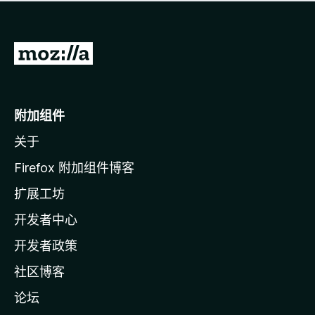
无
评
分
转
至
M
o
附加组件
z
关于
i
l
Firefox 附加组件博客
l
扩展工坊
a
开发者中心
主
页
开发者政策
社区博客
论坛