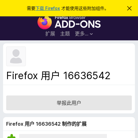
搜
登录
需要
下载 Firefox
才能使用这些附加组件。
忽
略
索
F
此
通
i
知
r
扩展
主题
更多…
e
f
o
x
浏
Firefox 用户 16636542
览
器
附
加
举报此用户
组
件
Firefox 用户 16636542 制作的扩展