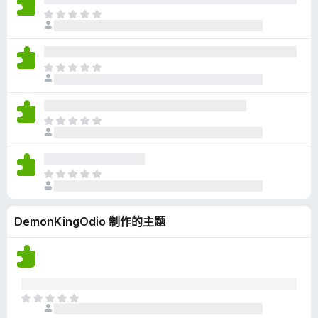
无
目
评
前
分
尚
无
目
评
前
分
尚
无
目
评
前
分
尚
无
目
评
前
分
尚
DemonKingOdio 制作的主题
无
评
分
目
前