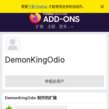
搜
登录
需要
下载 Firefox
才能使用这些附加组件。
忽
略
索
F
此
通
i
知
r
扩展
主题
更多…
e
f
o
x
浏
DemonKingOdio
览
器
附
加
举报此用户
组
件
DemonKingOdio 制作的扩展