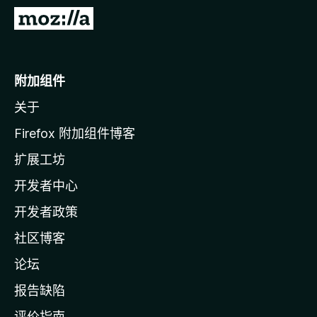
转
至
M
o
附加组件
z
关于
i
l
Firefox 附加组件博客
l
扩展工坊
a
开发者中心
主
页
开发者政策
社区博客
论坛
报告缺陷
评价指南