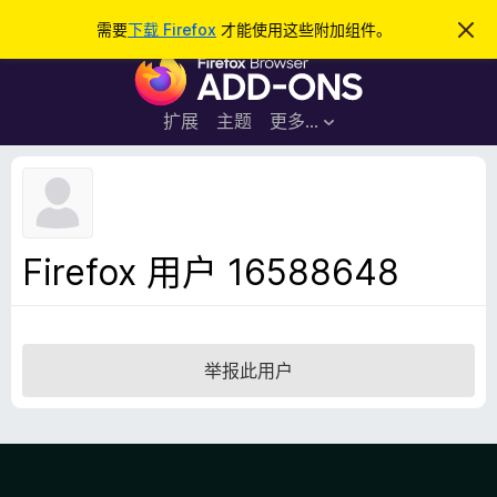
搜
登录
需要
下载 Firefox
才能使用这些附加组件。
忽
略
索
F
此
通
i
知
r
扩展
主题
更多…
e
f
o
x
浏
Firefox 用户 16588648
览
器
附
加
举报此用户
组
件