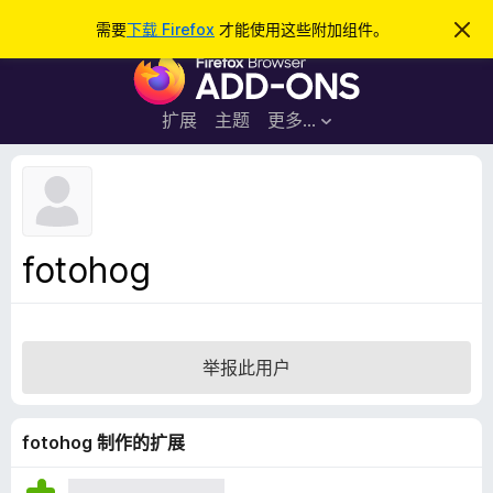
搜
登录
需要
下载 Firefox
才能使用这些附加组件。
忽
略
索
F
此
通
i
知
r
扩展
主题
更多…
e
f
o
x
浏
fotohog
览
器
附
加
举报此用户
组
件
fotohog 制作的扩展