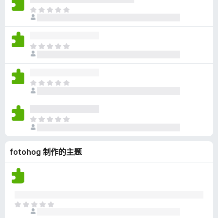
无
目
评
前
分
尚
无
目
评
前
分
尚
无
目
评
前
分
尚
无
目
评
前
分
尚
fotohog 制作的主题
无
评
分
目
前