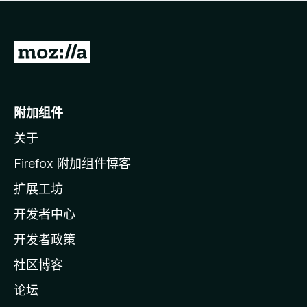
无
评
分
转
至
M
o
附加组件
z
关于
i
l
Firefox 附加组件博客
l
扩展工坊
a
开发者中心
主
页
开发者政策
社区博客
论坛