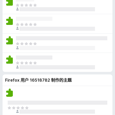
无
目
评
前
分
尚
无
目
评
前
分
尚
无
目
评
前
分
尚
无
目
评
前
分
尚
Firefox 用户 16518782 制作的主题
无
评
分
目
前