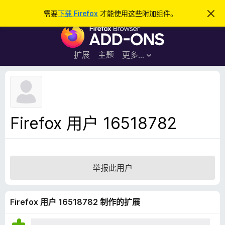
搜
登录
需要
下载 Firefox
才能使用这些附加组件。
忽
略
索
F
此
通
i
知
r
扩展
主题
更多…
e
f
o
x
浏
Firefox 用户 16518782
览
器
附
加
举报此用户
组
件
Firefox 用户 16518782 制作的扩展