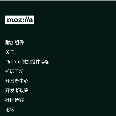
无
评
分
转
至
M
o
附加组件
z
关于
i
l
Firefox 附加组件博客
l
扩展工坊
a
开发者中心
主
页
开发者政策
社区博客
论坛