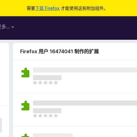
需要
下载 Firefox
才能使用这些附加组件。
更多…
Firefox 用户 16474041 制作的扩展
目
前
尚
无
评
分
目
前
尚
无