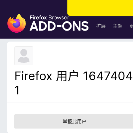
F
i
扩展
主题
r
e
f
o
x
浏
Firefox 用户 1647404
览
器
1
附
加
组
件
举报此用户