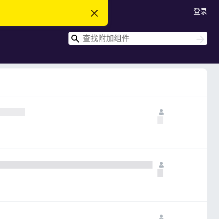
登录
忽
略
此
搜
通
搜
知
索
索