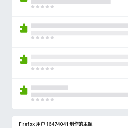
评
分
目
前
尚
无
评
分
目
前
尚
无
评
分
目
前
尚
无
评
分
目
前
尚
无
Firefox 用户 16474041 制作的主题
评