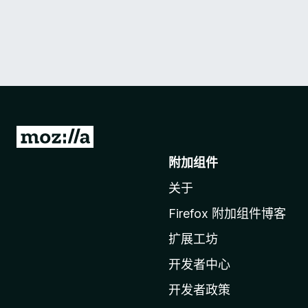
转
至
附加组件
M
关于
o
z
Firefox 附加组件博客
i
扩展工坊
l
l
开发者中心
a
开发者政策
主