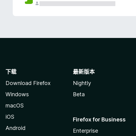
下载
最新版本
Download Firefox
Nightly
Windows
Beta
macOS
iOS
Firefox for Business
Android
Enterprise