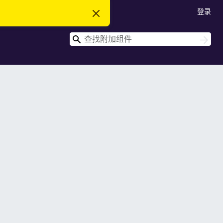
登录
忽
略
此
搜
通
搜
知
索
索