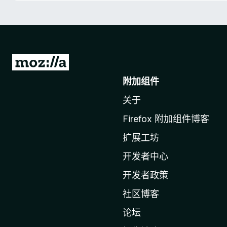
转
至
附加组件
M
关于
o
z
Firefox 附加组件博客
i
扩展工坊
l
l
开发者中心
a
开发者政策
主
社区博客
页
论坛