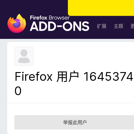
F
i
扩展
主题
r
e
f
o
x
浏
Firefox 用户 1645374
览
器
0
附
加
组
件
举报此用户