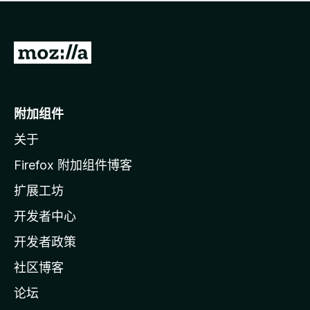
无
评
分
转
至
M
o
附加组件
z
关于
i
l
Firefox 附加组件博客
l
扩展工坊
a
开发者中心
主
页
开发者政策
社区博客
论坛