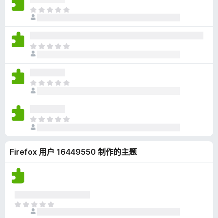
无
目
评
前
分
尚
无
目
评
前
分
尚
无
目
评
前
分
尚
无
目
评
前
分
尚
Firefox 用户 16449550 制作的主题
无
评
分
目
前