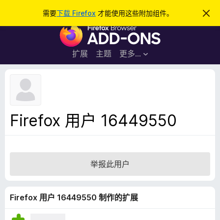
搜
登录
需要
下载 Firefox
才能使用这些附加组件。
忽
略
索
F
此
通
i
知
r
扩展
主题
更多…
e
f
o
x
浏
Firefox 用户 16449550
览
器
附
加
举报此用户
组
件
Firefox 用户 16449550 制作的扩展