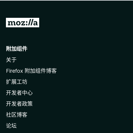
无
评
分
转
至
M
o
附加组件
z
关于
i
l
Firefox 附加组件博客
l
扩展工坊
a
开发者中心
主
页
开发者政策
社区博客
论坛