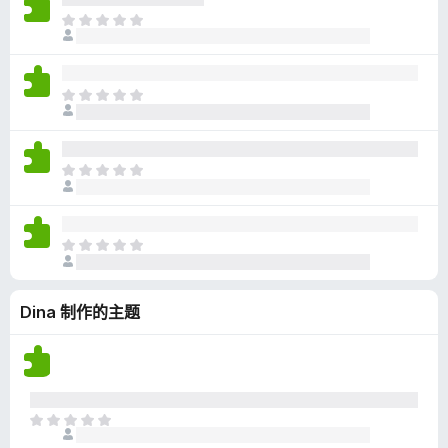
无
目
评
前
分
尚
无
目
评
前
分
尚
无
目
评
前
分
尚
无
目
评
前
分
尚
Dina 制作的主题
无
评
分
目
前