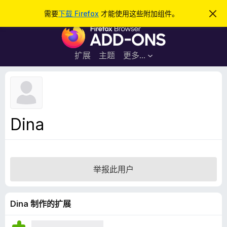
搜
登录
需要
下载 Firefox
才能使用这些附加组件。
忽
略
索
F
此
通
i
知
r
扩展
主题
更多…
e
f
o
x
浏
Dina
览
器
附
加
举报此用户
组
件
Dina 制作的扩展