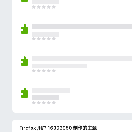
评
分
目
前
尚
无
评
分
目
前
尚
无
评
分
目
前
尚
无
评
分
目
前
尚
无
Firefox 用户 16393950 制作的主题
评