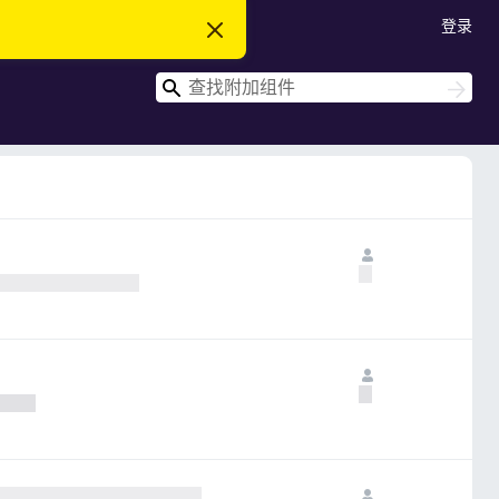
登录
忽
略
此
搜
通
搜
知
索
索