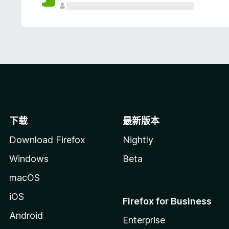
下载
最新版本
Download Firefox
Nightly
Windows
Beta
macOS
iOS
Firefox for Business
Android
Enterprise