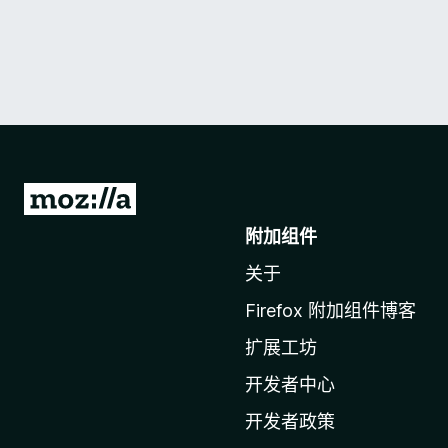
转
至
附加组件
M
关于
o
z
Firefox 附加组件博客
i
扩展工坊
l
l
开发者中心
a
开发者政策
主