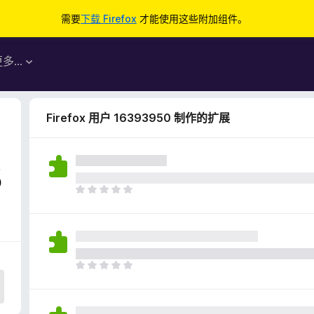
需要
下载 Firefox
才能使用这些附加组件。
更多…
Firefox 用户 16393950 制作的扩展
5
目
前
尚
无
评
分
目
前
尚
无