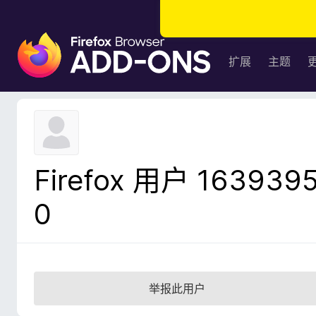
F
i
扩展
主题
r
e
f
o
x
浏
Firefox 用户 163939
览
器
0
附
加
组
件
举报此用户