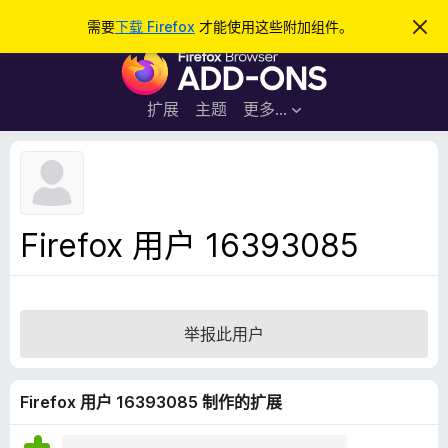
搜
登录
需要
下载 Firefox
才能使用这些附加组件。
忽
略
索
F
此
通
i
知
r
扩展
主题
更多…
e
f
o
x
浏
Firefox 用户 16393085
览
器
附
加
举报此用户
组
件
Firefox 用户 16393085 制作的扩展