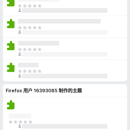
无
目
评
前
分
尚
无
目
评
前
分
尚
无
目
评
前
分
尚
无
目
评
前
分
尚
Firefox 用户 16393085 制作的主题
无
评
分
目
前