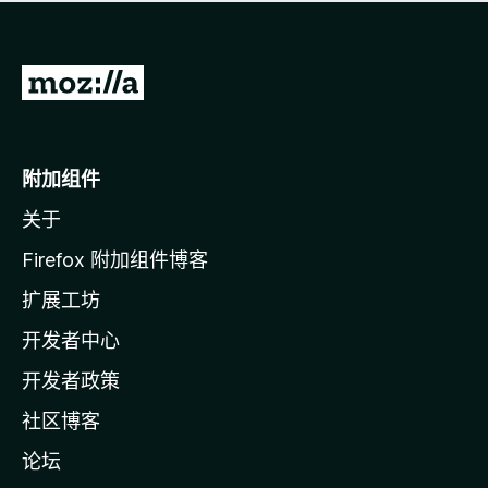
无
评
分
转
至
M
o
附加组件
z
关于
i
l
Firefox 附加组件博客
l
扩展工坊
a
开发者中心
主
页
开发者政策
社区博客
论坛