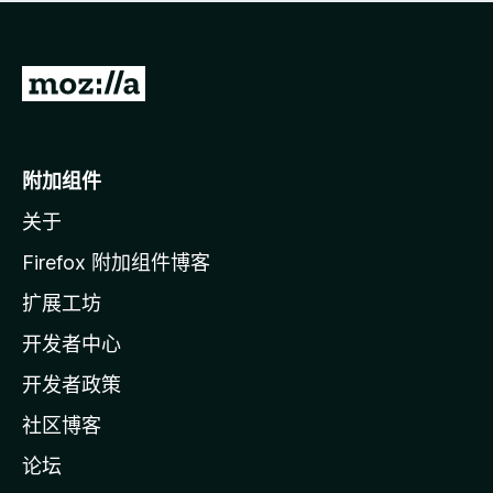
无
评
分
转
至
M
o
附加组件
z
关于
i
l
Firefox 附加组件博客
l
扩展工坊
a
开发者中心
主
页
开发者政策
社区博客
论坛