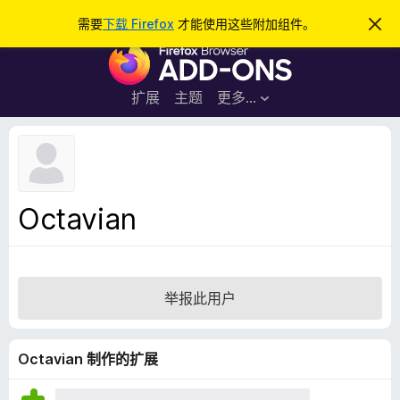
搜
登录
需要
下载 Firefox
才能使用这些附加组件。
忽
略
索
F
此
通
i
知
r
扩展
主题
更多…
e
f
o
x
浏
Octavian
览
器
附
加
举报此用户
组
件
Octavian 制作的扩展