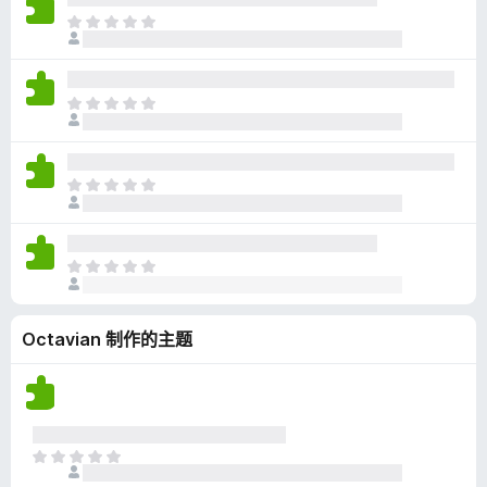
无
目
评
前
分
尚
无
目
评
前
分
尚
无
目
评
前
分
尚
无
目
评
前
分
尚
Octavian 制作的主题
无
评
分
目
前