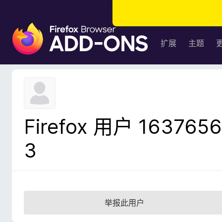
F
i
扩展
主题
r
e
f
o
x
浏
Firefox 用户 1637656
览
器
3
附
加
组
件
举报此用户