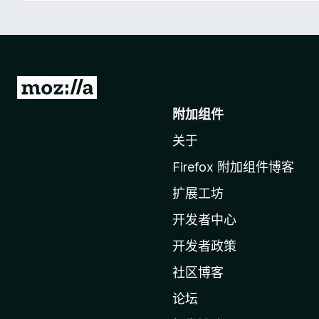
转
至
附加组件
M
关于
o
z
Firefox 附加组件博客
i
扩展工坊
l
l
开发者中心
a
开发者政策
主
社区博客
页
论坛