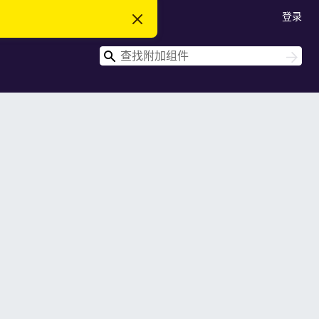
登录
忽
略
此
搜
通
搜
知
索
索