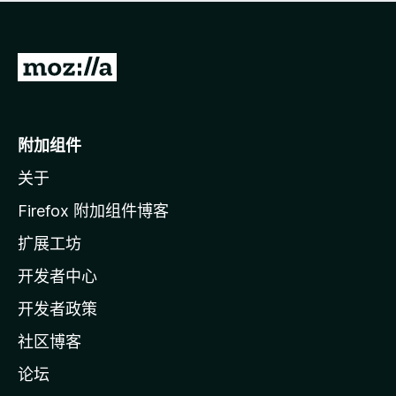
无
评
分
转
至
M
o
附加组件
z
关于
i
l
Firefox 附加组件博客
l
扩展工坊
a
开发者中心
主
页
开发者政策
社区博客
论坛