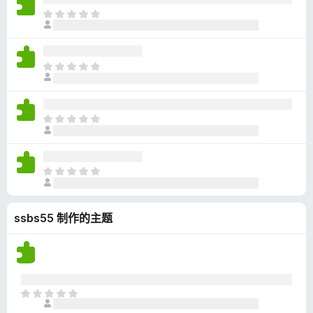
无
目
评
前
分
尚
无
目
评
前
分
尚
无
目
评
前
分
尚
无
目
评
前
分
尚
ssbs55 制作的主题
无
评
分
目
前