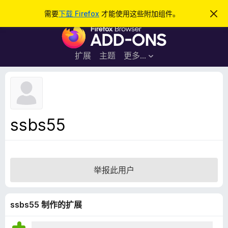
搜
登录
需要
下载 Firefox
才能使用这些附加组件。
忽
略
索
F
此
通
i
知
r
扩展
主题
更多…
e
f
o
x
浏
ssbs55
览
器
附
加
举报此用户
组
件
ssbs55 制作的扩展