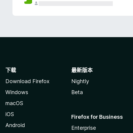
下载
最新版本
Download Firefox
Nightly
Windows
Beta
macOS
iOS
Firefox for Business
Android
Enterprise