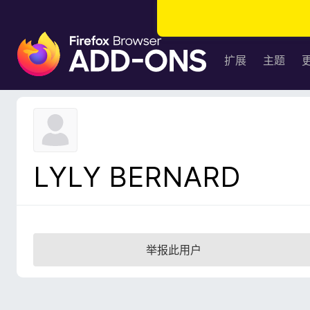
F
i
扩展
主题
r
e
f
o
x
浏
LYLY BERNARD
览
器
附
加
组
举报此用户
件