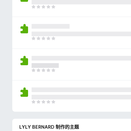
评
分
目
前
尚
无
评
分
目
前
尚
无
评
分
目
前
尚
无
评
分
目
前
尚
无
LYLY BERNARD 制作的主题
评