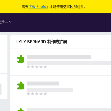
需要
下载 Firefox
才能使用这些附加组件。
更多…
LYLY BERNARD 制作的扩展
目
前
尚
无
评
分
目
前
尚
无