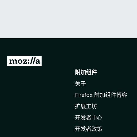
转
至
附加组件
M
关于
o
z
Firefox 附加组件博客
i
扩展工坊
l
l
开发者中心
a
开发者政策
主