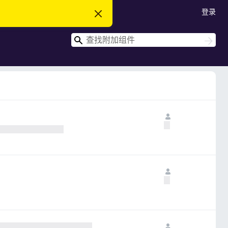
登录
忽
略
此
搜
通
搜
知
索
索