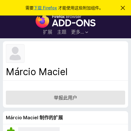
搜
登录
需要
下载 Firefox
才能使用这些附加组件。
忽
略
索
F
此
通
i
知
r
扩展
主题
更多…
e
f
o
x
浏
Márcio Maciel
览
器
附
加
举报此用户
组
件
Márcio Maciel 制作的扩展