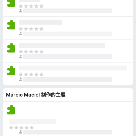
无
目
评
前
分
尚
无
目
评
前
分
尚
无
目
评
前
分
尚
无
目
评
前
分
尚
Márcio Maciel 制作的主题
无
评
分
目
前