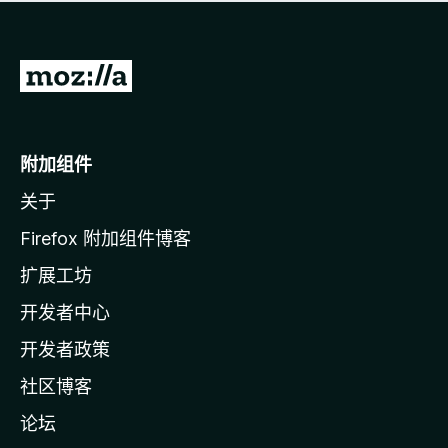
无
评
分
转
至
M
o
附加组件
z
关于
i
l
Firefox 附加组件博客
l
扩展工坊
a
开发者中心
主
页
开发者政策
社区博客
论坛