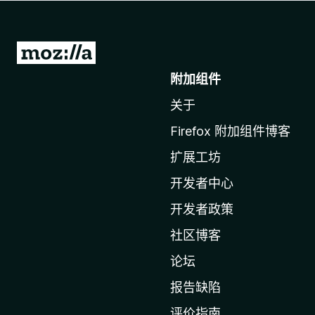
转
至
附加组件
M
关于
o
z
Firefox 附加组件博客
i
扩展工坊
l
l
开发者中心
a
开发者政策
主
社区博客
页
论坛
报告缺陷
评价指南