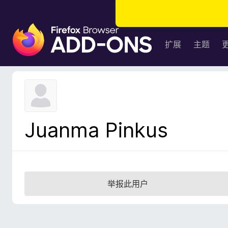
F
i
扩展
主题
r
e
f
o
x
浏
Juanma Pinkus
览
器
附
加
组
举报此用户
件