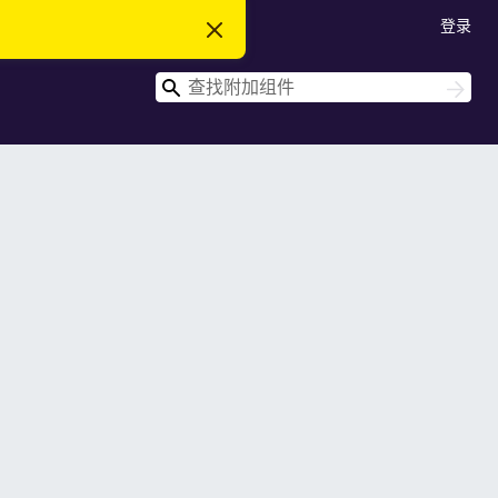
登录
忽
略
此
搜
通
搜
知
索
索