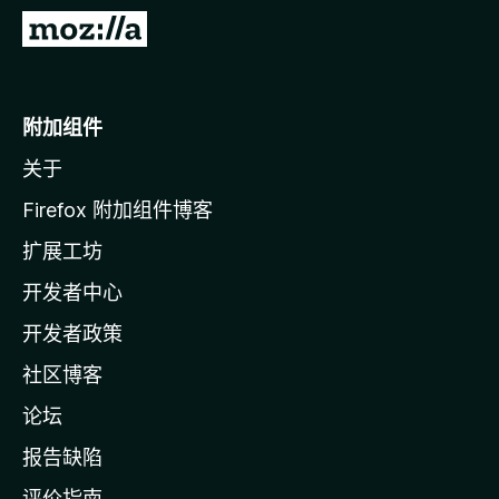
转
至
M
o
附加组件
z
关于
i
l
Firefox 附加组件博客
l
扩展工坊
a
开发者中心
主
页
开发者政策
社区博客
论坛
报告缺陷
评价指南