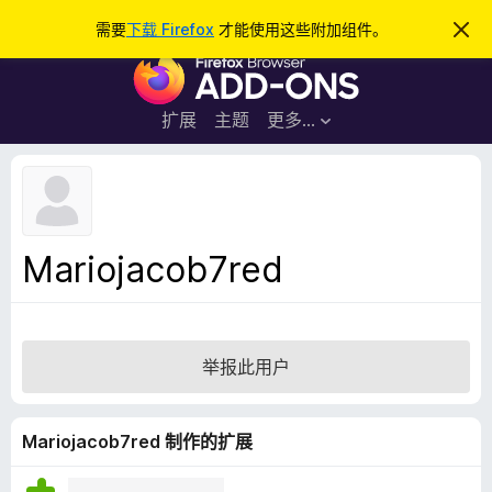
搜
登录
需要
下载 Firefox
才能使用这些附加组件。
忽
略
索
F
此
通
i
知
r
扩展
主题
更多…
e
f
o
x
浏
Mariojacob7red
览
器
附
加
举报此用户
组
件
Mariojacob7red 制作的扩展