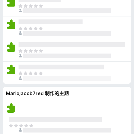
无
目
评
前
分
尚
无
目
评
前
分
尚
无
目
评
前
分
尚
无
目
评
前
分
尚
Mariojacob7red 制作的主题
无
评
分
目
前