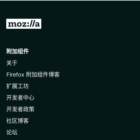
无
评
分
转
至
M
o
附加组件
z
关于
i
l
Firefox 附加组件博客
l
扩展工坊
a
开发者中心
主
页
开发者政策
社区博客
论坛