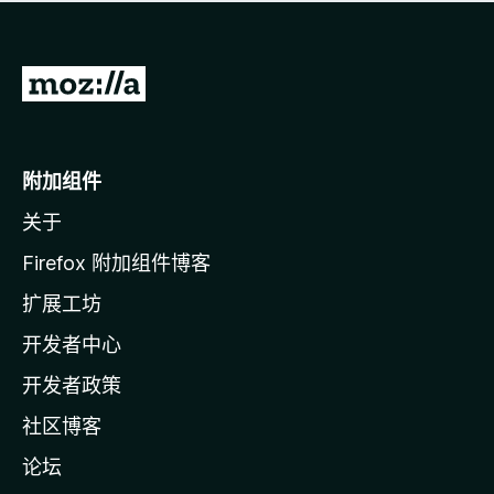
无
评
分
转
至
M
o
附加组件
z
关于
i
l
Firefox 附加组件博客
l
扩展工坊
a
开发者中心
主
页
开发者政策
社区博客
论坛