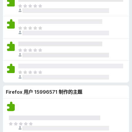
无
目
评
前
分
尚
无
目
评
前
分
尚
无
目
评
前
分
尚
无
目
评
前
分
尚
Firefox 用户 15996571 制作的主题
无
评
分
目
前