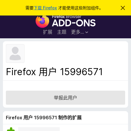
搜
登录
需要
下载 Firefox
才能使用这些附加组件。
忽
略
索
F
此
通
i
知
r
扩展
主题
更多…
e
f
o
x
浏
Firefox 用户 15996571
览
器
附
加
举报此用户
组
件
Firefox 用户 15996571 制作的扩展