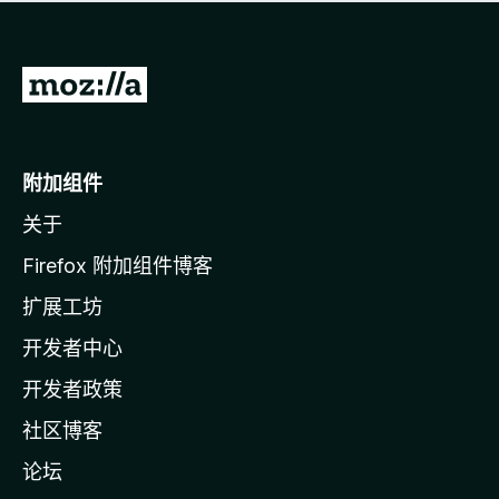
无
评
分
转
至
M
o
附加组件
z
关于
i
l
Firefox 附加组件博客
l
扩展工坊
a
开发者中心
主
页
开发者政策
社区博客
论坛