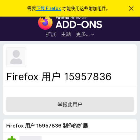
搜
登录
需要
下载 Firefox
才能使用这些附加组件。
忽
略
索
F
此
通
i
知
r
扩展
主题
更多…
e
f
o
x
浏
Firefox 用户 15957836
览
器
附
加
举报此用户
组
件
Firefox 用户 15957836 制作的扩展