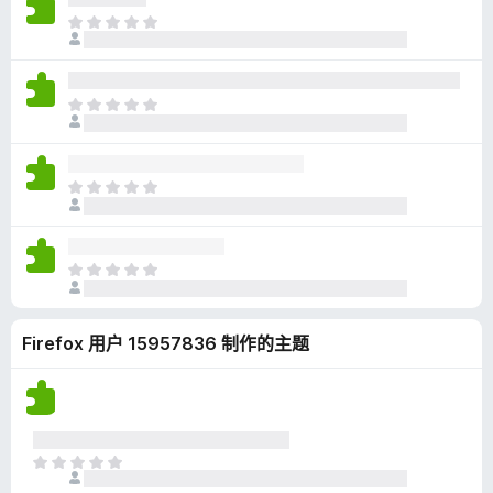
无
目
评
前
分
尚
无
目
评
前
分
尚
无
目
评
前
分
尚
无
目
评
前
分
尚
Firefox 用户 15957836 制作的主题
无
评
分
目
前