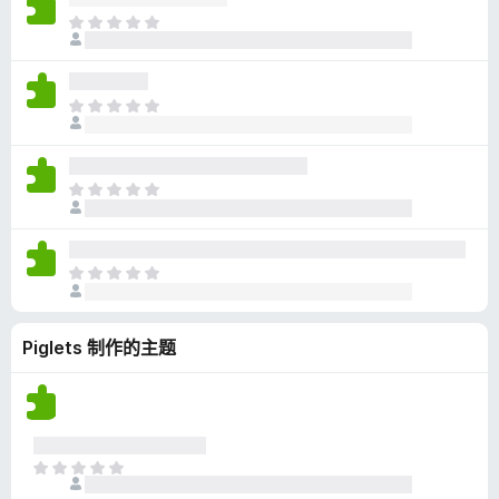
无
目
评
前
分
尚
无
目
评
前
分
尚
无
目
评
前
分
尚
无
目
评
前
分
尚
Piglets 制作的主题
无
评
分
目
前