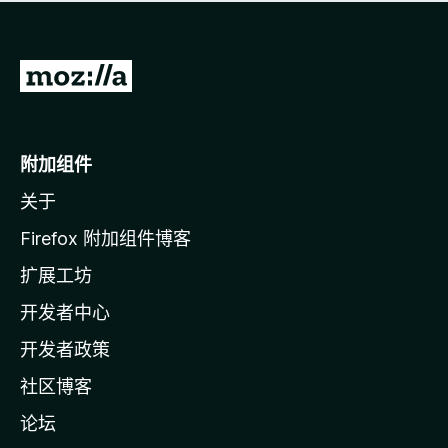
无
评
分
转
至
M
o
附加组件
z
关于
i
l
Firefox 附加组件博客
l
扩展工坊
a
开发者中心
主
页
开发者政策
社区博客
论坛