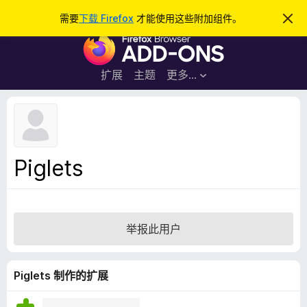
搜
登录
需要
下载 Firefox
才能使用这些附加组件。
忽
略
索
F
此
通
i
知
r
扩展
主题
更多…
e
f
o
x
浏
Piglets
览
器
附
加
举报此用户
组
件
Piglets 制作的扩展