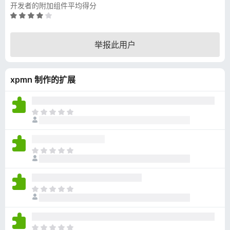
开发者的附加组件平均得分
评
分
4
举报此用户
.
2
/
xpmn 制作的扩展
5
目
前
尚
无
目
评
前
分
尚
无
目
评
前
分
尚
无
目