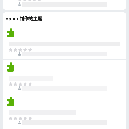
目
评
前
分
尚
xpmn 制作的主题
无
评
分
目
前
尚
无
评
分
目
前
尚
无
评
分
目
前