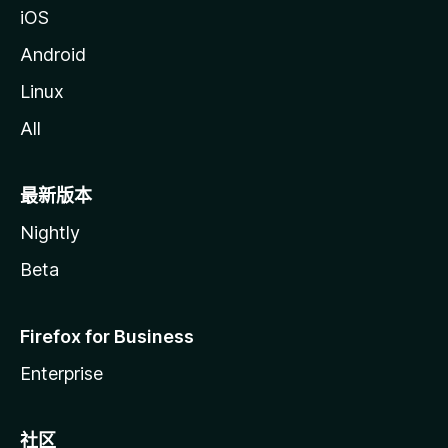
iOS
Android
Linux
All
最新版本
Nightly
Beta
Firefox for Business
Enterprise
社区