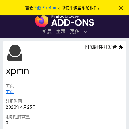
搜
登录
需要
下载 Firefox
才能使用这些附加组件。
忽
略
索
F
此
通
i
知
r
扩展
主题
更多…
e
f
附加组件开发者
o
x
浏
xpmn
览
器
主页
附
主页
加
组
注册时间
件
2020年4月25日
附加组件数量
3