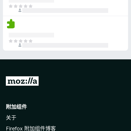
分
目
前
尚
无
评
分
目
前
尚
无
评
分
转
至
M
o
附加组件
z
关于
i
l
Firefox 附加组件博客