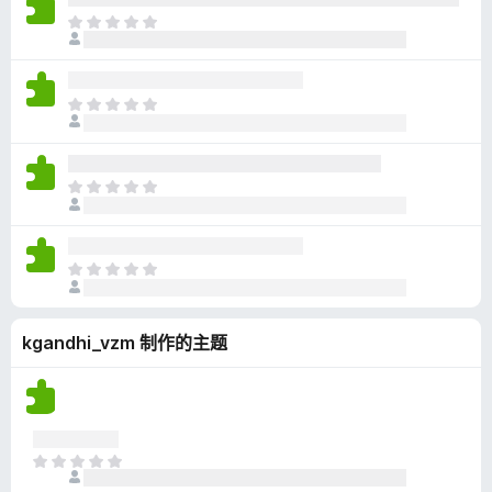
无
目
评
前
分
尚
无
目
评
前
分
尚
无
目
评
前
分
尚
无
目
评
前
分
尚
kgandhi_vzm 制作的主题
无
评
分
目
前