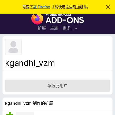
搜
登录
需要
下载 Firefox
才能使用这些附加组件。
忽
略
索
F
此
通
i
知
r
扩展
主题
更多…
e
f
o
x
浏
kgandhi_vzm
览
器
附
加
举报此用户
组
件
kgandhi_vzm 制作的扩展