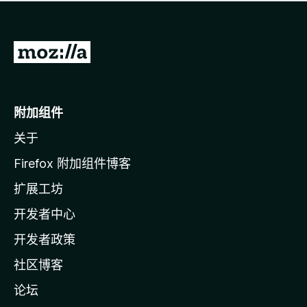
无
评
分
转
至
M
o
附加组件
z
关于
i
l
Firefox 附加组件博客
l
扩展工坊
a
开发者中心
主
页
开发者政策
社区博客
论坛