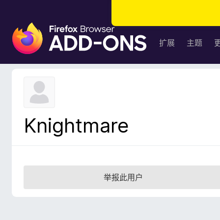
F
i
扩展
主题
r
e
f
o
x
浏
Knightmare
览
器
附
加
组
举报此用户
件