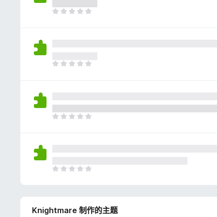
评
分
目
前
尚
无
评
分
目
前
尚
无
评
分
目
前
尚
无
评
分
目
前
尚
无
Knightmare 制作的主题
评