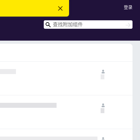
登录
忽
略
此
搜
通
搜
知
索
索