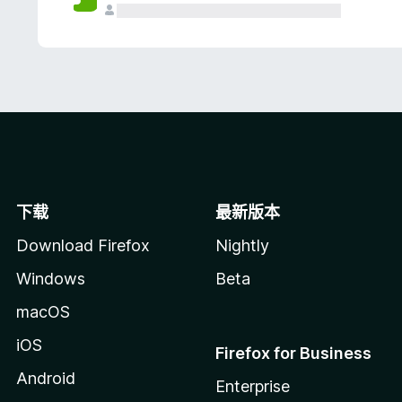
下载
最新版本
Download Firefox
Nightly
Windows
Beta
macOS
iOS
Firefox for Business
Android
Enterprise