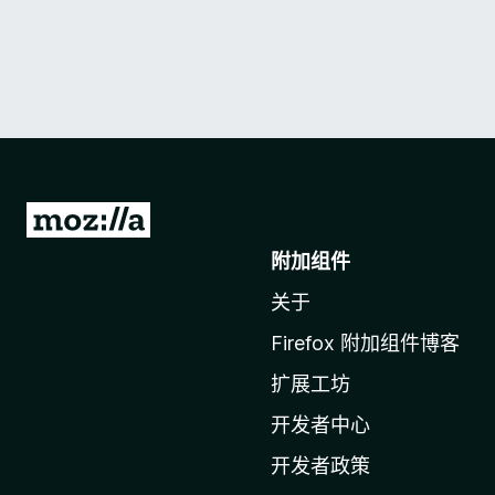
转
至
附加组件
M
关于
o
z
Firefox 附加组件博客
i
扩展工坊
l
l
开发者中心
a
开发者政策
主