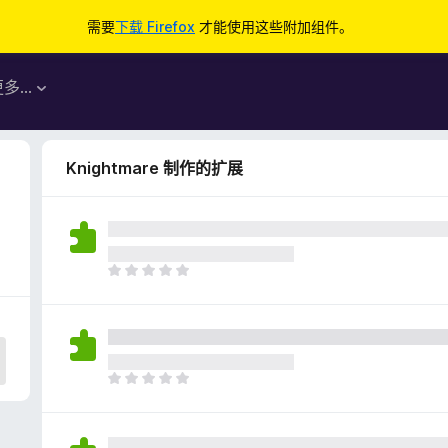
需要
下载 Firefox
才能使用这些附加组件。
更多…
Knightmare 制作的扩展
目
前
尚
无
评
分
目
前
尚
无