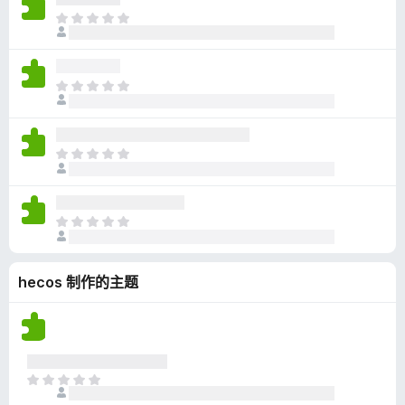
无
目
评
前
分
尚
无
目
评
前
分
尚
无
目
评
前
分
尚
无
目
评
前
分
尚
hecos 制作的主题
无
评
分
目
前