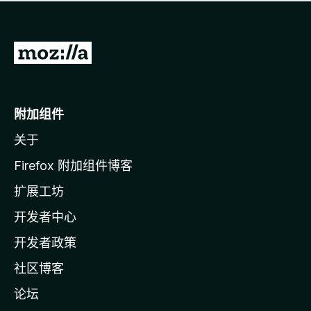
无
评
分
转
至
M
o
附加组件
z
关于
i
l
Firefox 附加组件博客
l
扩展工坊
a
开发者中心
主
页
开发者政策
社区博客
论坛