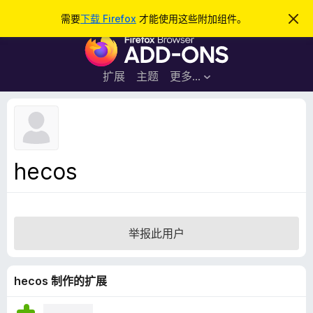
搜
登录
需要
下载 Firefox
才能使用这些附加组件。
忽
略
索
F
此
通
i
知
r
扩展
主题
更多…
e
f
o
x
浏
hecos
览
器
附
加
举报此用户
组
件
hecos 制作的扩展